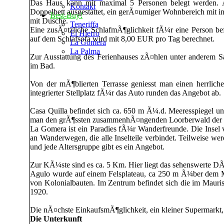
Das Haus kann mit maximal 5 Personen belegt werden. Au
Kontakt
Doppelbett ausgestattet, ein gerÃ¤umiger Wohnbereich mit in
Best-Buy!
mit Dusche.
Teneriffa
Eine zusÃ¤tzliche SchlafmÃ¶glichkeit fÃ¼r eine Person b
El Hierro
auf dem Schlafsofa wird mit 8,00 EUR pro Tag berechnet.
La Gomera
La Palma
Zur Ausstattung des Ferienhauses zÃ¤hlen unter anderem S
im Bad.
Von der mÃ¶blierten Terrasse geniesst man einen herrliche
integrierter Stellplatz fÃ¼r das Auto runden das Angebot ab.
Casa Quilla befindet sich ca. 650 m Ã¼.d. Meeresspiegel u
man den grÃ¶ssten zusammenhÃ¤ngenden Loorberwald der Er
La Gomera ist ein Paradies fÃ¼r Wanderfreunde. Die Insel 
an Wanderwegen, die alle Inselteile verbindet. Teilweise 
und jede Altersgruppe gibt es ein Angebot.
Zur KÃ¼ste sind es ca. 5 Km. Hier liegt das sehenswerte D
Agulo wurde auf einem Felsplateau, ca 250 m Ã¼ber dem M
von Kolonialbauten. Im Zentrum befindet sich die im Mauri
1920.
Die nÃ¤chste EinkaufsmÃ¶glichkeit, ein kleiner Supermarkt, 
Die Unterkunft