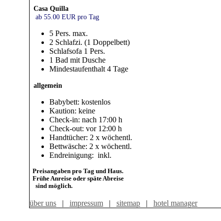
Casa Quilla
ab 55.00 EUR pro Tag
5 Pers. max.
2 Schlafzi. (1 Doppelbett)
Schlafsofa 1 Pers.
1 Bad mit Dusche
Mindestaufenthalt 4 Tage
allgemein
Babybett: kostenlos
Kaution: keine
Check-in: nach 17:00 h
Check-out: vor 12:00 h
Handtücher: 2 x wöchentl.
Bettwäsche: 2 x wöchentl.
Endreinigung: inkl.
Preisangaben pro Tag und Haus.
Frühe Anreise oder späte Abreise
sind möglich.
über uns
|
impressum
|
sitemap
|
hotel manager