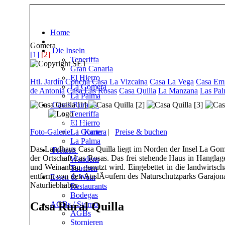
The finest in turismo rural
Home
Gomera
Die Inseln
[1]
[2]
Teneriffa
Gran Canaria
El Hierro
Htl. Jardín Concha
Casa La Vizcaina
Casa La Vega
Casa Emi
La Gomera
de Antonia
Casa Las Rosas
Casa Quilla
La Manzana
Las Pal
La Palma
Casas Rurales
Teneriffa
Ref. goag-set008
El Hierro
Foto-Galerie
La Gomera
|
Karte
|
Preise & buchen
La Palma
Das Landhaus Casa Quilla liegt im Norden der Insel La Gom
Freizeit
der Ortschaft Las Rosas. Das frei stehende Haus in Hanglage
Wandern
und Weinanbau genutzt wird. Eingebettet in die landwirt
Tauchen
entfernt von den AuslÃ¤ufern des Naturschutzparks Garajonay
Essen & Wein
Naturliebhaber.
Restaurants
Bodegas
Casa Rural Quilla
AGBs / Storno
AGBs
Stornieren